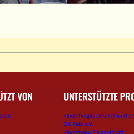
ÜTZT VON
UNTERSTÜTZTE PR
beck
Kinderhospiz Deutschland e.
OK Kids e.V.
Kinderheim Elisabethstift