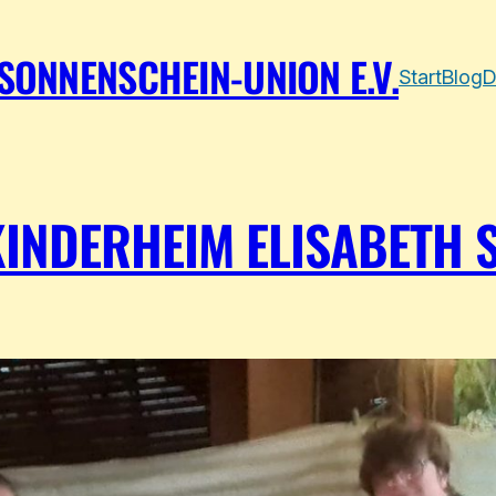
SONNENSCHEIN-UNION E.V.
Start
Blog
D
INDERHEIM ELISABETH S